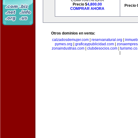
COMPRAR AHORA
Precio $
4,800.00
Precio 
COMPRAR AHORA
Otros dominios en venta:
calzadosdemujer.com
|
reservanatural.org
|
inmueb
pymes.org
|
graficaypublicidad.com
|
zonaempresa
zonaindustrias.com
|
clubdesocios.com
|
turismo.co.
|