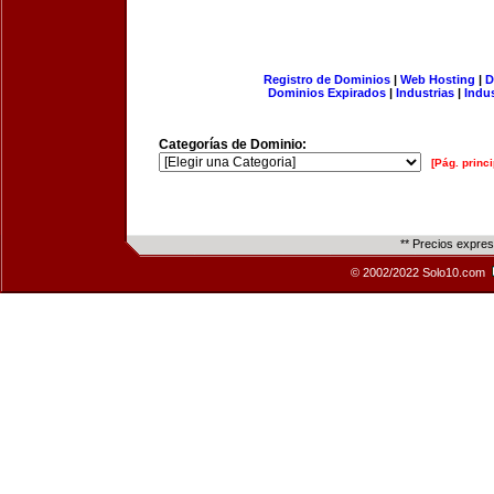
Registro de Dominios
|
Web Hosting
|
D
Dominios Expirados
|
Industrias
|
Indu
Categorías de Dominio:
[Pág. princi
** Precios expre
© 2002/2022 Solo10.com