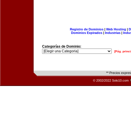
Registro de Dominios
|
Web Hosting
|
D
Dominios Expirados
|
Industrias
|
Indu
Categorías de Dominio:
[Pág. princi
** Precios expre
© 2002/2022 Solo10.com