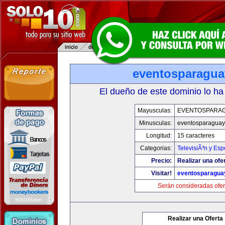
eventosparagu
El dueño de este dominio lo ha
Mayusculas:
EVENTOSPARA
Minusculas:
eventosparaguay
Longitud:
15 caracteres
Categorias:
TelevisiÃ³n y Esp
Precio:
Realizar una ofe
Visitar!
eventosparagua
Serán consideradas ofer
Realizar una Oferta