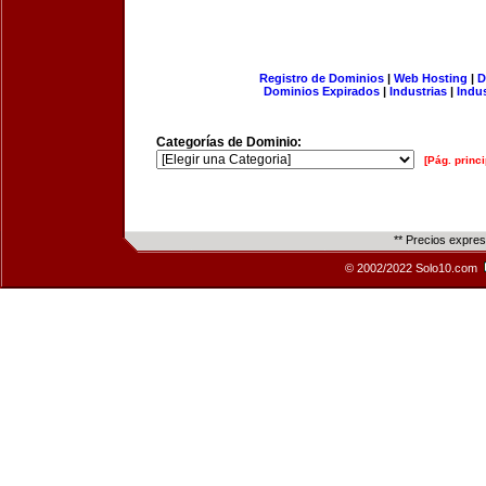
Registro de Dominios
|
Web Hosting
|
D
Dominios Expirados
|
Industrias
|
Indu
Categorías de Dominio:
[Pág. princi
** Precios expre
© 2002/2022 Solo10.com