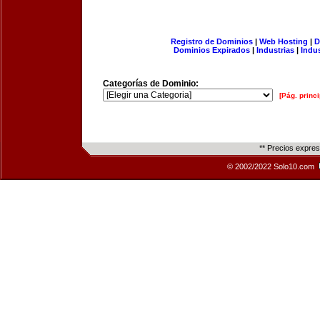
Registro de Dominios
|
Web Hosting
|
D
Dominios Expirados
|
Industrias
|
Indu
Categorías de Dominio:
[Pág. princi
** Precios expre
© 2002/2022 Solo10.com