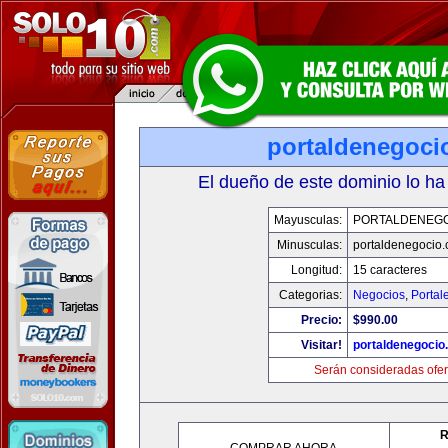
portaldenegoci
El dueño de este dominio lo ha
Mayusculas:
PORTALDENEG
Minusculas:
portaldenegocio
Longitud:
15 caracteres
Categorias:
Negocios
,
Portal
Precio:
$990.00
Visitar!
portaldenegocio
Serán consideradas ofer
R