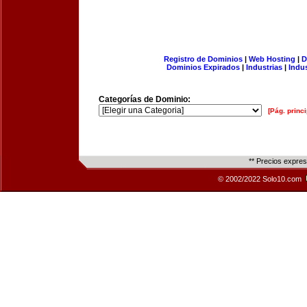
Registro de Dominios
|
Web Hosting
|
D
Dominios Expirados
|
Industrias
|
Indu
Categorías de Dominio:
[Pág. princi
** Precios expre
© 2002/2022 Solo10.com