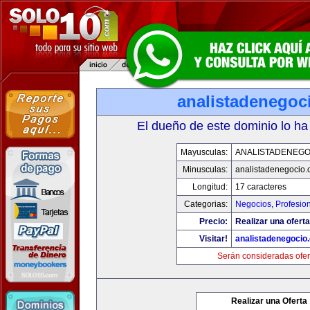
analistadenegoc
El dueño de este dominio lo ha
Mayusculas:
ANALISTADENEGO
Minusculas:
analistadenegocio
Longitud:
17 caracteres
Categorias:
Negocios
,
Profesio
Precio:
Realizar una oferta
Visitar!
analistadenegocio
Serán consideradas ofer
Realizar una Oferta