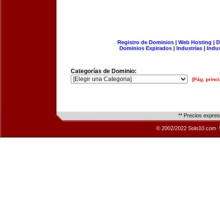
Registro de Dominios
|
Web Hosting
|
D
Dominios Expirados
|
Industrias
|
Indu
Categorías de Dominio:
[Pág. princi
** Precios expre
© 2002/2022 Solo10.com