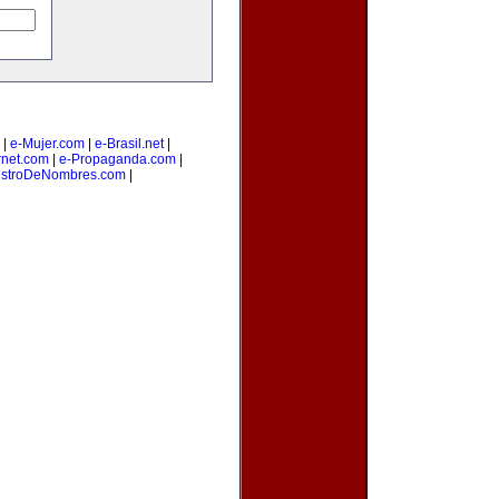
|
e-Mujer.com
|
e-Brasil.net
|
rnet.com
|
e-Propaganda.com
|
istroDeNombres.com
|