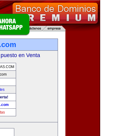
.com
 puesto en Venta
AS.COM
.com
tes
erta!
.com
tas