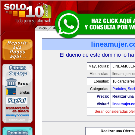
lineamujer.
El dueño de este dominio lo ha
Mayusculas:
LINEAMUJE
Minusculas:
lineamujer.c
Longitud:
10 caracteres
Categorias:
Portales
,
Soc
Precio:
Realizar una 
Visitar!
lineamujer.c
Serán consideradas ofer
Realizar una Oferta