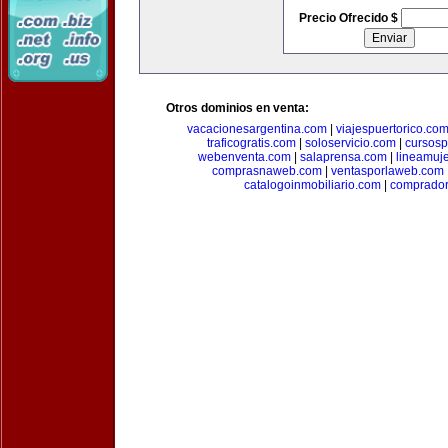
Precio Ofrecido $
Otros dominios en venta:
vacacionesargentina.com
|
viajespuertorico.co
traficogratis.com
|
soloservicio.com
|
cursosp
webenventa.com
|
salaprensa.com
|
lineamuj
comprasnaweb.com
|
ventasporlaweb.com
catalogoinmobiliario.com
|
comprador