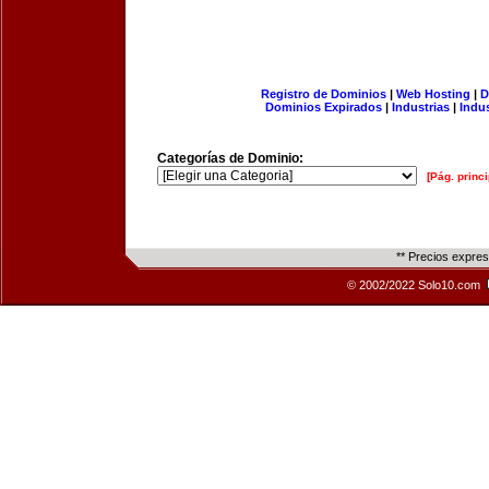
Registro de Dominios
|
Web Hosting
|
D
Dominios Expirados
|
Industrias
|
Indu
Categorías de Dominio:
[Pág. princi
** Precios expre
© 2002/2022 Solo10.com