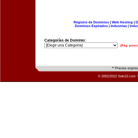
Registro de Dominios
|
Web Hosting
|
D
Dominios Expirados
|
Industrias
|
Indu
Categorías de Dominio:
[Pág. princi
** Precios expre
© 2002/2022 Solo10.com