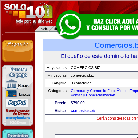
Comercios.b
El dueño de este dominio lo ha
Mayusculas:
COMERCIOS.BIZ
Minusculas:
comercios.biz
Longitud:
9 caracteres
Categorias:
Compras y Comercio ElectrÃ³nico
,
Empr
Ventas y Comercializacion
Precio:
$790.00
Visitar!
comercios.biz
Serán consideradas ofer