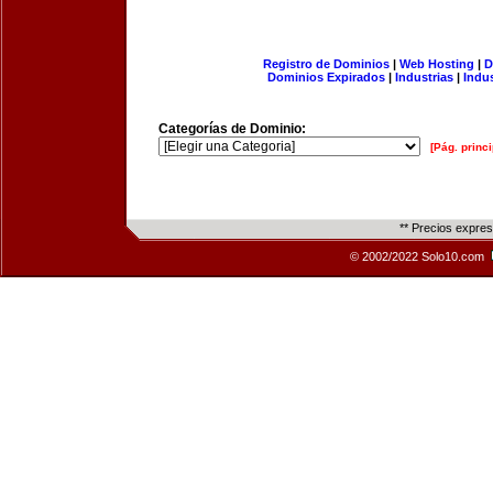
Registro de Dominios
|
Web Hosting
|
D
Dominios Expirados
|
Industrias
|
Indu
Categorías de Dominio:
[Pág. princi
** Precios expre
© 2002/2022 Solo10.com