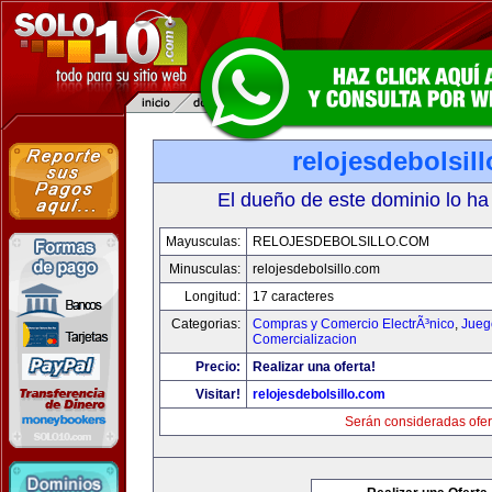
relojesdebolsil
El dueño de este dominio lo ha
Mayusculas:
RELOJESDEBOLSILLO.COM
Minusculas:
relojesdebolsillo.com
Longitud:
17 caracteres
Categorias:
Compras y Comercio ElectrÃ³nico
,
Jueg
Comercializacion
Precio:
Realizar una oferta!
Visitar!
relojesdebolsillo.com
Serán consideradas ofer