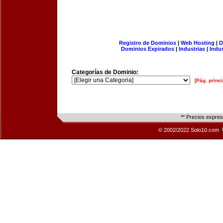
Registro de Dominios
|
Web Hosting
|
D
Dominios Expirados
|
Industrias
|
Indu
Categorías de Dominio:
[Pág. princi
** Precios expre
© 2002/2022 Solo10.com